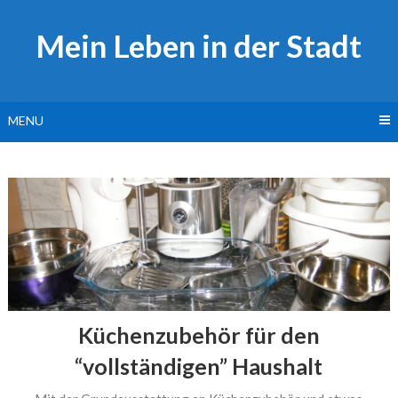
Skip
to
Mein Leben in der Stadt
content
MENU
Küchenzubehör für den
“vollständigen” Haushalt