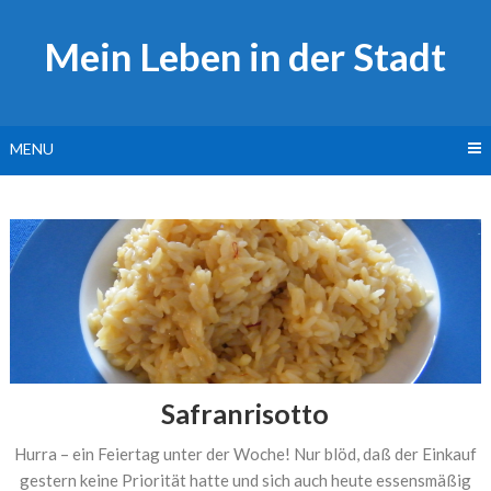
Skip
to
Mein Leben in der Stadt
content
MENU
Safranrisotto
Hurra – ein Feiertag unter der Woche! Nur blöd, daß der Einkauf
gestern keine Priorität hatte und sich auch heute essensmäßig