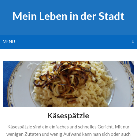
Skip
to
Mein Leben in der Stadt
content
MENU
Käsespätzle
Käsespätzle sind ein einfaches und schnelles Gericht. Mit nur
wenigen Zutaten und wenig Aufwand kann man sich oder auch