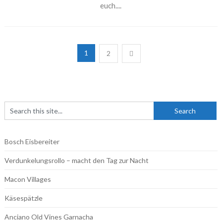
euch....
Beitragsnavigation
1
2
Bosch Eisbereiter
Verdunkelungsrollo – macht den Tag zur Nacht
Macon Villages
Käsespätzle
Anciano Old Vines Garnacha