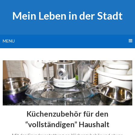
Skip
to
Mein Leben in der Stadt
content
MENU
Küchenzubehör für den
“vollständigen” Haushalt