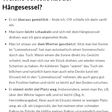
Hängesessel?
Er ist
überaus gemütlich
– finde ich. Oft schlafe ich darin sanft
ein.
Man kann
leicht schaukeln
und sich mit dem Hängesessel
drehen, was ich ganz angenehm finde.
Man ist etwas vor
dem Wetter geschützt
. Sitzt man bei Sonne
im “Lümmelsessel”, hat man automatisch einen Sonnenschutz
durch das Tuch. Wenn einem die Sonne direkt ins Gesicht
scheint, muß man sich nur ein Stück drehen, um wieder etwas
Schatten zu haben. An kühleren Tagen “wärmt” das Tuch ein
bißchen und natürlich kann man auch eine Decke (und ein
Kissen) mit in den “Lümmelsessel” nehmen, die auch ganz gut
ihre Position halten und nicht so leicht auf den Boden rutschen.
Er
nimmt nicht viel Platz weg
, insbesondere, wenn man ihn, z.B.
über den Winter lagern will, und ist leicht (3kg, lt.
Herstellerangabe). Aber auch im Einsatz nimmt er weniger Platz
weg, als z.B. ein Liegestuhl, der bei meinem eher schmalen
Balkon im Prinzip die Hälfte meines Balkon unzugänglich machen