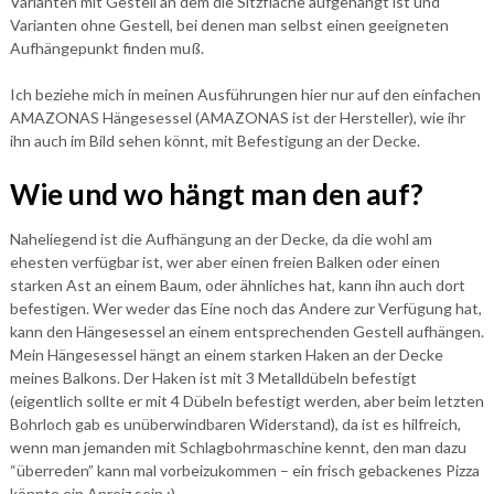
Varianten mit Gestell an dem die Sitzfläche aufgehängt ist und
Varianten ohne Gestell, bei denen man selbst einen geeigneten
Aufhängepunkt finden muß.
Ich beziehe mich in meinen Ausführungen hier nur auf den einfachen
AMAZONAS Hängesessel (AMAZONAS ist der Hersteller), wie ihr
ihn auch im Bild sehen könnt, mit Befestigung an der Decke.
Wie und wo hängt man den auf?
Naheliegend ist die Aufhängung an der Decke, da die wohl am
ehesten verfügbar ist, wer aber einen freien Balken oder einen
starken Ast an einem Baum, oder ähnliches hat, kann ihn auch dort
befestigen. Wer weder das Eine noch das Andere zur Verfügung hat,
kann den Hängesessel an einem entsprechenden Gestell aufhängen.
Mein Hängesessel hängt an einem starken Haken an der Decke
meines Balkons. Der Haken ist mit 3 Metalldübeln befestigt
(eigentlich sollte er mit 4 Dübeln befestigt werden, aber beim letzten
Bohrloch gab es unüberwindbaren Widerstand), da ist es hilfreich,
wenn man jemanden mit Schlagbohrmaschine kennt, den man dazu
“überreden” kann mal vorbeizukommen – ein frisch gebackenes Pizza
könnte ein Anreiz sein ;).