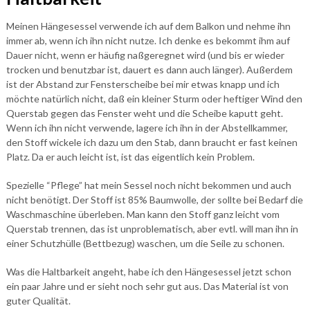
Meinen Hängesessel verwende ich auf dem Balkon und nehme ihn
immer ab, wenn ich ihn nicht nutze. Ich denke es bekommt ihm auf
Dauer nicht, wenn er häufig naßgeregnet wird (und bis er wieder
trocken und benutzbar ist, dauert es dann auch länger). Außerdem
ist der Abstand zur Fensterscheibe bei mir etwas knapp und ich
möchte natürlich nicht, daß ein kleiner Sturm oder heftiger Wind den
Querstab gegen das Fenster weht und die Scheibe kaputt geht.
Wenn ich ihn nicht verwende, lagere ich ihn in der Abstellkammer,
den Stoff wickele ich dazu um den Stab, dann braucht er fast keinen
Platz. Da er auch leicht ist, ist das eigentlich kein Problem.
Spezielle “Pflege” hat mein Sessel noch nicht bekommen und auch
nicht benötigt. Der Stoff ist 85% Baumwolle, der sollte bei Bedarf die
Waschmaschine überleben. Man kann den Stoff ganz leicht vom
Querstab trennen, das ist unproblematisch, aber evtl. will man ihn in
einer Schutzhülle (Bettbezug) waschen, um die Seile zu schonen.
Was die Haltbarkeit angeht, habe ich den Hängesessel jetzt schon
ein paar Jahre und er sieht noch sehr gut aus. Das Material ist von
guter Qualität.