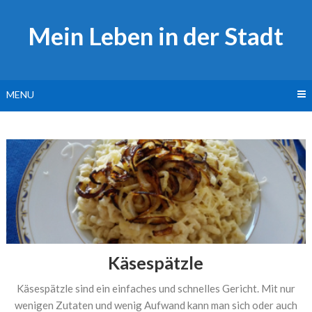
Skip
to
Mein Leben in der Stadt
content
MENU
Käsespätzle
Käsespätzle sind ein einfaches und schnelles Gericht. Mit nur
wenigen Zutaten und wenig Aufwand kann man sich oder auch