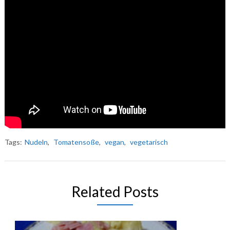
Tags:
Nudeln
,
Tomatensoße
,
vegan
,
vegetarisch
Related Posts